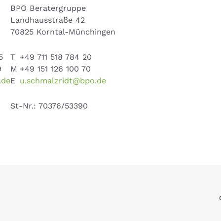
BPO Beratergruppe
Landhausstraße 42
70825 Korntal-Münchingen
5
T
+49 711 518 784 20
9
M
+49 151 126 100 70
.de
E
u.schmalzridt@bpo.de
St-Nr.: 70376/53390