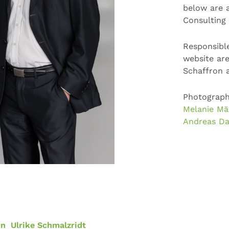
below are 
Consulting
Responsible
website ar
Schaffron 
Photograph
Melanie Mä
Andreas Da
on
Ulrike Schmalzridt