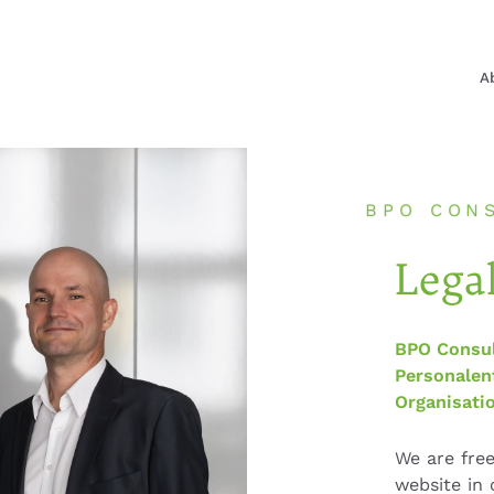
A
BPO CON
Lega
BPO Consul
Personalen
Organisati
We are fre
website in