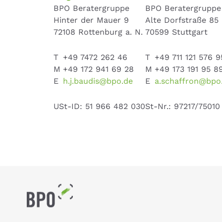
BPO Beratergruppe
BPO Beratergruppe
Hinter der Mauer 9
Alte Dorfstraße 85
72108 Rottenburg a. N.
70599 Stuttgart
T
+49 7472 262 46
T
+49 711 121 576 9
M
+49 172 941 69 28
M
+49 173 191 95 8
E
h.j.baudis@bpo.de
E
a.schaffron@bpo
USt-ID: 51 966 482 030
St-Nr.: 97217/75010