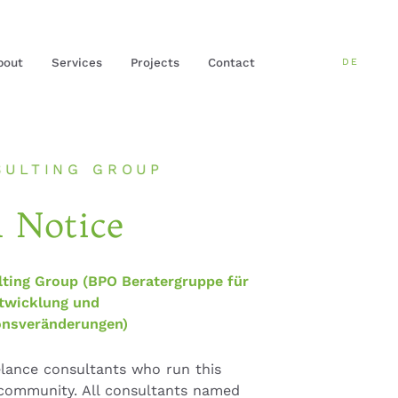
bout
Services
Projects
Contact
DE
SULTING GROUP
l Notice
ting Group (BPO Beratergruppe für
twicklung und
onsveränderungen)
elance consultants who run this
 community. All consultants named