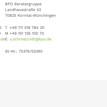
BPO Beratergruppe
Landhausstraße 42
70825 Korntal-Münchingen
5
T
+49 711 518 784 20
9
M
+49 151 126 100 70
.de
E
u.schmalzridt@bpo.de
St-Nr.: 70376/53390