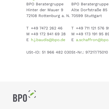
BPO Beratergruppe
BPO Beratergruppe
Hinter der Mauer 9
Alte Dorfstraße 85
72108 Rottenburg a. N.
70599 Stuttgart
T
+49 7472 262 46
T
+49 711 121 576 9
M
+49 172 941 69 28
M
+49 173 191 95 8
E
h.j.baudis@bpo.de
E
a.schaffron@bpo
USt-ID: 51 966 482 030
St-Nr.: 97217/75010