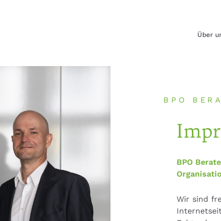
Über u
BPO BER
Impr
BPO Berate
Organisati
Wir sind fr
Internetsei