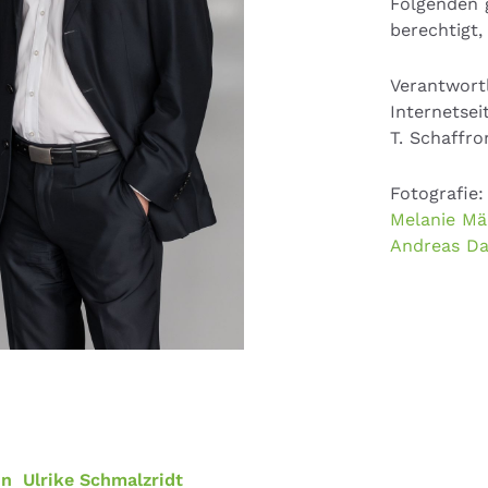
Folgenden 
berechtigt,
Verantwortl
Internetse
T. Schaffro
Fotografie:
Melanie Mä
Andreas Da
on
Ulrike Schmalzridt